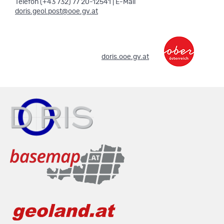
Telefon (+43 732) 77 20-12541 | E-Mail
doris.geol.post@ooe.gv.at
.
doris.ooe.gv.at