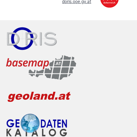
.
doris.ooe.gv.at